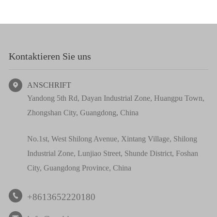
Kontaktieren Sie uns
ANSCHRIFT

Yandong 5th Rd, Dayan Industrial Zone, Huangpu Town,
Zhongshan City, Guangdong, China
No.1st, West Shilong Avenue, Xintang Village, Shilong
Industrial Zone, Lunjiao Street, Shunde District, Foshan
City, Guangdong Province, China
+8613652220180
