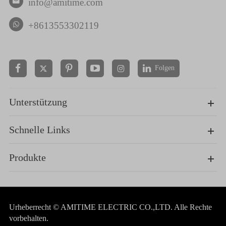
info@amitime.com

+8613553302119
Folgen


Unterstützung
Schnelle Links
Produkte
Urheberrecht ©
AMITIME ELECTRIC CO.,LTD.
Alle Rechte
vorbehalten.