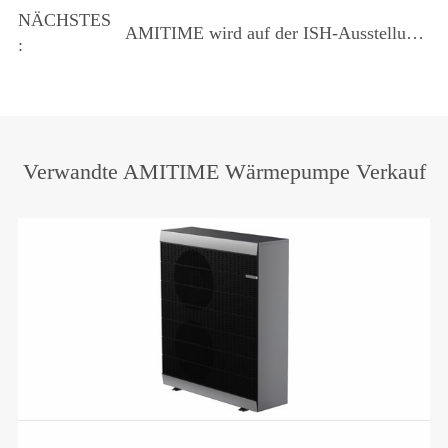
innovation! Amitime lädt Sie zur
NÄCHSTES
AMITIME wird auf der ISH-Ausstellung
Teilnahme an der ISH China Heating
:
in Deutschland mit seiner innovativen
Exhibition 2025 ein!
Heiztechnik glänzen.
Verwandte AMITIME Wärmepumpe Verkauf