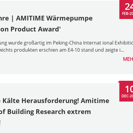
2
FEB-2
 Ehre | AMITIME Wärmepumpe
on Product Award'
ng wurde großartig im Peking-China Internat ional Exhibiti
ichts produkten erschien am E4-10 stand und zeigte i...
MEH
1
DEC-2
e Kälte Herausforderung! Amitime
of Building Research extrem
!