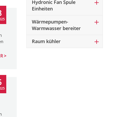
Hydronic Fan Spule
Einheiten
8
025
Wärmepumpen-
Warmwasser bereiter
n
Raum kühler
en
R
5
025
m