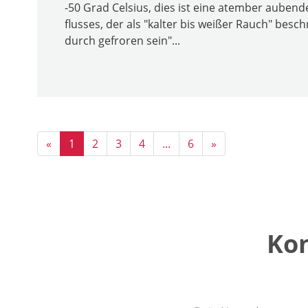
-50 Grad Celsius, dies ist eine atember auben
flusses, der als "kalter bis weißer Rauch" bes
durch gefroren sein"...
«
1
2
3
4
...
6
»
Kon