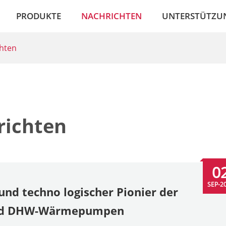
PRODUKTE
NACHRICHTEN
UNTERSTÜTZU
hten
richten
0
SEP-2
und techno logischer Pionier der
-und DHW-Wärmepumpen