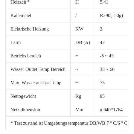
Heizzeit *
H
5.41
Kältemittel
/
R290(150g)
Elektrische Heizung
KW
2
Lärm
DB (A)
42
Betriebs bereich
~
-5 ~ 43
Wasser-Outlet-Temp-Bereich
~
38 ~ 60
Max. Wasser auslass Temp
~
75
Nettogewicht
Kg
95
Netz dimension
Mm
∮ 640*1764
* Test zustand ist Umgebungs temperatur DB/WB 7 ° C/6 ° C, Wass