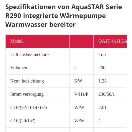
Spezifikationen von AquaSTAR Serie
R290 Integrierte Wärmepumpe
Warmwasser bereiter
Modell
QAFF-01HGAA
Luft auslass methode
Top
Volumen
L
200
Nenn heizleistung
KW
1.28
Strom versorgung
V/Hz/P
230/50/1
COP(EN16147)7/6
W/W
2.61
COP(20/15?)
W/W
/