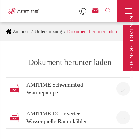



KONTAKTIEREN SIE UNS
Zuhause
Unterstützung
Dokument herunter laden
Dokument herunter laden
AMITIME Schwimmbad


Wärmepumpe
AMITIME DC-Inverter


Wasserquelle Raum kühler